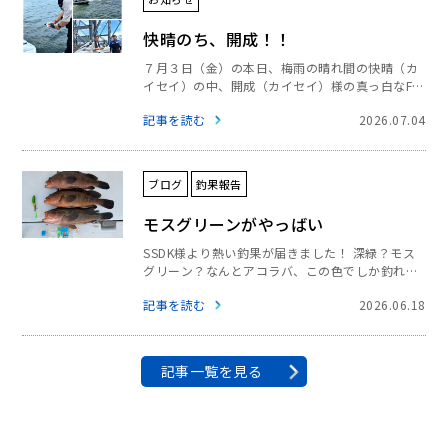
快晴のち、開成！！
７月３日（金）の本日、梅雨の晴れ間の快晴（カ
イセイ）の中、開成（カイセイ）様の真っ白なFX
クルーザーSVHOを納艇させていただきました
記事を読む
2026.07.04
真っ白なボディが青い空に映えます
そんな
中、…
ブログ
釣果報告
モスグリーンがやっばい
SSDK様より熱い釣果が届きました！ 深緑？モス
グリーン？なんとアコラバ、この色でしか釣れな
いそう。 弓削沖より、愛をこめて
…
記事を読む
2026.06.18
記事一覧を見る