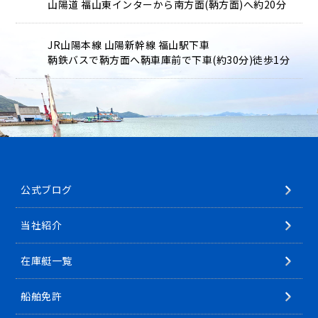
山陽道 福山東インターから南方面(鞆方面)へ約20分
JR山陽本線 山陽新幹線 福山駅下車
鞆鉄バスで鞆方面へ鞆車庫前で下車(約30分)徒歩1分
公式ブログ
当社紹介
在庫艇一覧
船舶免許