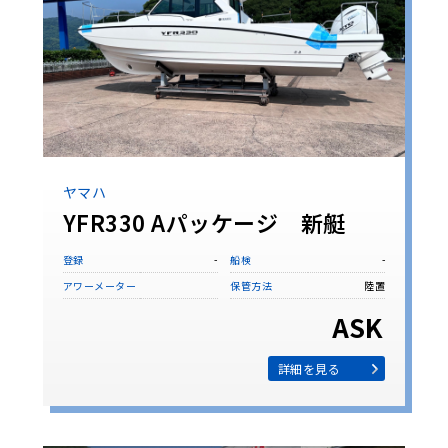
ヤマハ
YFR330 Aパッケージ 新艇
登録
-
船検
-
アワーメーター
保管方法
陸置
ASK
詳細を見る