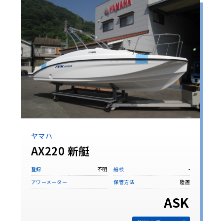
ヤマハ
AX220 新艇
登録
不明
船検
-
アワーメーター
保管方法
陸置
ASK